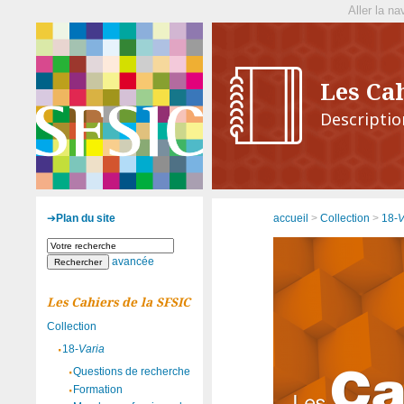
Aller la na
Les Cah
Descriptio
accueil
>
Collection
>
18-
V
Plan du site
avancée
Les Cahiers de la SFSIC
Collection
18-
Varia
Questions de recherche
Formation