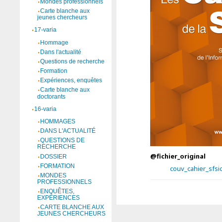
Mondes professionnels
Carte blanche aux
jeunes chercheurs
17-varia
Hommage
Dans l'actualité
Questions de recherche
Formation
Expériences, enquêtes
Carte blanche aux
doctorants
16-varia
HOMMAGES
DANS L'ACTUALITÉ
QUESTIONS DE
RECHERCHE
@fichier_original
DOSSIER
FORMATION
couv_cahier_sfsi
MONDES
PROFESSIONNELS
ENQUÊTES,
EXPÉRIENCES
CARTE BLANCHE AUX
JEUNES CHERCHEURS