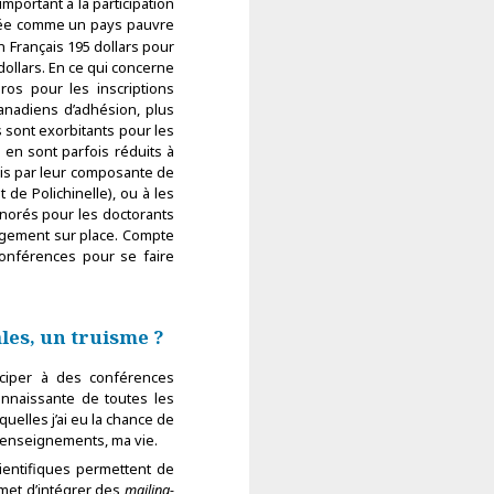
portant à la participation
érée comme un pays pauvre
n Français 195 dollars pour
dollars. En ce qui concerne
uros pour les inscriptions
 canadiens d’adhésion, plus
fs sont exorbitants pour les
 en sont parfois réduits à
rais par leur composante de
 de Polichinelle), ou à les
inorés pour les doctorants
 logement sur place. Compte
conférences pour se faire
les, un truisme ?
ticiper à des conférences
connaissante de toutes les
uelles j’ai eu la chance de
s enseignements, ma vie.
ientifiques permettent de
rmet d’intégrer des
mailing-