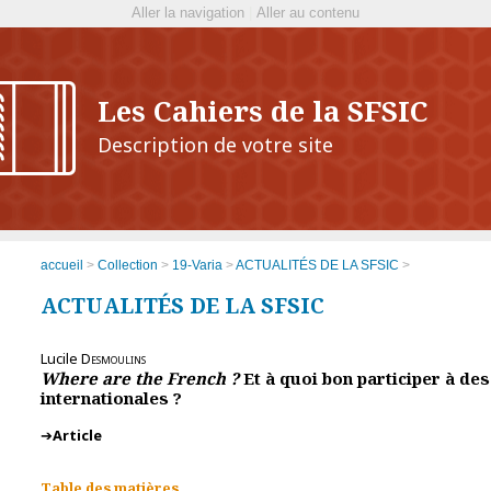
Aller la navigation
|
Aller au contenu
Les Cahiers de la SFSIC
Description de votre site
accueil
>
Collection
>
19-Varia
>
ACTUALITÉS DE LA SFSIC
>
ACTUALITÉS DE LA SFSIC
Lucile
Desmoulins
Where are the French ?
Et à quoi bon participer à de
internationales ?
Article
Table des matières