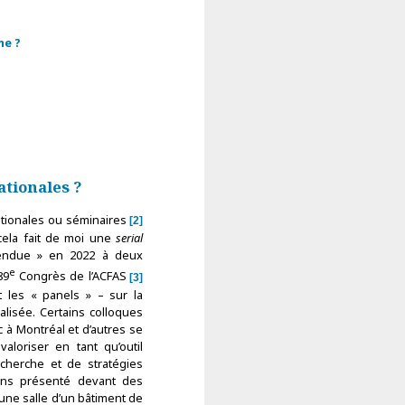
me ?
ationales ?
nationales ou séminaires
2
 cela fait de moi une
serial
rendue » en 2022 à deux
e
89
Congrès de l’ACFAS
3
 les « panels » – sur la
lisée. Certains colloques
 à Montréal et d’autres se
valoriser en tant qu’outil
cherche et de stratégies
vons présenté devant des
une salle d’un bâtiment de