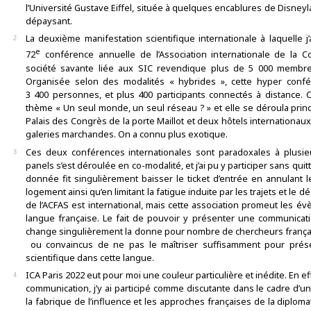
l’Université Gustave Eiffel, située à quelques encablures de Disney
dépaysant.
La deuxième manifestation scientifique internationale à laquelle j’
2
e
72
conférence annuelle de l’Association internationale de la C
société savante liée aux SIC revendique plus de 5 000 membre
Organisée selon des modalités « hybrides », cette hyper conf
3 400 personnes, et plus 400 participants connectés à distance. Ce
thème « Un seul monde, un seul réseau ? » et elle se déroula princ
Palais des Congrès de la porte Maillot et deux hôtels internationaux
galeries marchandes. On a connu plus exotique.
Ces deux conférences internationales sont paradoxales à plusieu
3
panels s’est déroulée en co-modalité, et j’ai pu y participer sans quitt
donnée fit singulièrement baisser le ticket d’entrée en annulant 
logement ainsi qu’en limitant la fatigue induite par les trajets et le 
de l’ACFAS est international, mais cette association promeut les 
langue française. Le fait de pouvoir y présenter une communicat
change singulièrement la donne pour nombre de chercheurs français 
ou convaincus de ne pas le maîtriser suffisamment pour prés
scientifique dans cette langue.
ICA Paris 2022 eut pour moi une couleur particulière et inédite. En ef
4
communication, j’y ai participé comme discutante dans le cadre d’un
la fabrique de l’influence et les approches françaises de la diplom