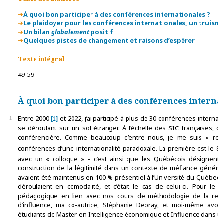
À quoi bon participer à des conférences internationales ?
Le plaidoyer pour les conférences internationales, un truis
Un bilan
globalement
positif
Quelques pistes de changement et raisons d’espérer
Texte intégral
4
9-59
À quoi bon participer à des conférences intern
Entre 2000
et 2022, j’ai participé à plus de 30 conférences inter
1
1
se déroulant sur un sol étranger. À l’échelle des SIC françaises,
conférencière. Comme beaucoup d’entre nous, je me suis « 
conférences d’une internationalité paradoxale. La première est le 
avec un « colloque » – c’est ainsi que les Québécois désignent
construction de la légitimité dans un contexte de méfiance généra
avaient été maintenus en 100 % présentiel à l’Université du Québec
déroulaient en comodalité, et c’était le cas de celui-ci. Pour le 
pédagogique en lien avec nos cours de méthodologie de la re
d’influence, ma co-autrice, Stéphanie Debray, et moi-même a
étudiants de Master en Intelligence économique et Influence dans 