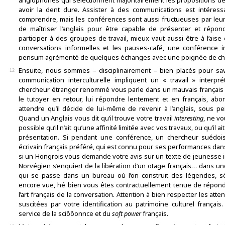
anglophones qui sélectionnent majoritairement les propositions 
avoir la dent dure. Assister à des communications est intéress
comprendre, mais les conférences sont aussi fructueuses par leurs 
de maîtriser l’anglais pour être capable de présenter et répon
participer à des groupes de travail, mieux vaut aussi être à l’ais
conversations informelles et les pauses-café, une conférence i
pensum agrémenté de quelques échanges avec une poignée de ch
Ensuite, nous sommes – disciplinairement – bien placés pour sav
12
communication interculturelle impliquent un « travail » interpré
chercheur étranger renommé vous parle dans un mauvais français e
le tutoyer en retour, lui répondre lentement et en français, ab
attendre qu’il décide de lui-même de revenir à l’anglais, sous pe
Quand un Anglais vous dit qu’il trouve votre travail
interesting
, ne vo
possible qu’il n’ait qu’une affinité limitée avec vos travaux, ou qu’il 
présentation. Si pendant une conférence, un chercheur suédo
écrivain français préféré, qui est connu pour ses performances dan
si un Hongrois vous demande votre avis sur un texte de jeunesse in
Norvégien s’enquiert de la libération d’un otage français… dans un
qui se passe dans un bureau où l’on construit des légendes, s
encore vue, hé bien vous êtes contractuellement tenue de répond
l’art français de la conversation. Attention à bien respecter les atte
suscitées par votre identification au patrimoine culturel françai
service de la sciôôonnce et du
soft power
français.