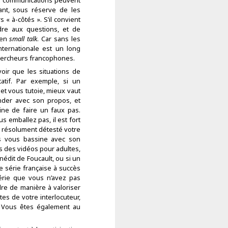
de communications peuvent
ant, sous réserve de les
« à-côtés ». S’il convient
dre aux questions, et de
e en
small talk
. Car sans les
nternationale est un long
ercheurs francophones.
oir que les situations de
tatif. Par exemple, si un
t vous tutoie, mieux vaut
onder avec son propos, et
ine de faire un faux pas.
us emballez pas, il est fort
ait résolument détesté votre
is vous bassine avec son
s des vidéos pour adultes,
édit de Foucault, ou si un
e série française à succès
érie que vous n’avez pas
re de manière à valoriser
ntes de votre interlocuteur,
s. Vous êtes également au