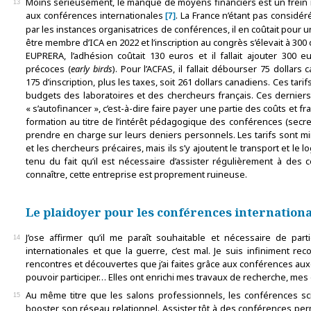
Moins sérieusement, le manque de moyens financiers est un frein im
13
aux conférences internationales
. La France n’étant pas consid
7
par les instances organisatrices de conférences, il en coûtait pour u
être membre d’ICA en 2022 et l’inscription au congrès s’élevait à 300 
EUPRERA, l’adhésion coûtait 130 euros et il fallait ajouter 300 e
précoces (
early birds
). Pour l’ACFAS, il fallait débourser 75 dollars
175 d’inscription, plus les taxes, soit 261 dollars canadiens. Ces tari
budgets des laboratoires et des chercheurs français. Ces derniers
« s’autofinancer », c’est-à-dire faire payer une partie des coûts et f
formation au titre de l’intérêt pédagogique des conférences (secret
prendre en charge sur leurs deniers personnels. Les tarifs sont m
et les chercheurs précaires, mais ils s’y ajoutent le transport et le
tenu du fait qu’il est nécessaire d’assister régulièrement à des 
connaître, cette entreprise est proprement ruineuse.
Le plaidoyer pour les conférences internationa
J’ose affirmer qu’il me paraît souhaitable et nécessaire de par
14
internationales et que la guerre, c’est mal. Je suis infiniment re
rencontres et découvertes que j’ai faites grâce aux conférences auxq
pouvoir participer… Elles ont enrichi mes travaux de recherche, me
Au même titre que les salons professionnels, les conférences sc
15
booster son réseau relationnel. Assister tôt à des conférences pe