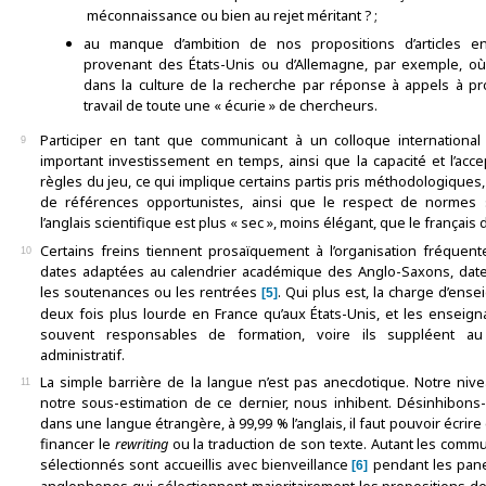
méconnaissance ou bien au rejet méritant ? ;
au manque d’ambition de nos propositions d’articles e
provenant des États-Unis ou d’Allemagne, par exemple, où
dans la culture de la recherche par réponse à appels à pro
travail de toute une « écurie » de chercheurs.
Participer en tant que communicant à un colloque internatio
9
important investissement en temps, ainsi que la capacité et l’acce
règles du jeu, ce qui implique certains partis pris méthodologiques, 
de références opportunistes, ainsi que le respect de normes sp
l’anglais scientifique est plus « sec », moins élégant, que le françai
Certains freins tiennent prosaïquement à l’organisation fréque
10
dates adaptées au calendrier académique des Anglo-Saxons, dat
les soutenances ou les rentrées
. Qui plus est, la charge d’en
5
deux fois plus lourde en France qu’aux États-Unis, et les enseign
souvent responsables de formation, voire ils suppléent 
administratif.
La simple barrière de la langue n’est pas anecdotique. Notre niv
11
notre sous-estimation de ce dernier, nous inhibent. Désinhibon
dans une langue étrangère, à 99,99 % l’anglais, il faut pouvoir écrire
financer le
rewriting
ou la traduction de son texte. Autant les com
sélectionnés sont accueillis avec bienveillance
pendant les panel
6