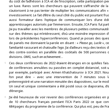
du coût de l’adhésion à ICA et de l’inscription, cette participation
un luxe. Rares sont les chercheurs qui peuvent s’affranchir de la
s’autorisent à ne pas tenter de multiplier les communications afin « 
investissement. Le fait d’être du seul côté du public est pourtant fru
aussi formateur dans l’optique de communiquer lors d’une édit
apprentissages autorisés par l’immersion. Ensuite, ICA Paris fut partic
j’ai pu travailler avec les membres de plusieurs petites communauté
sur des thèmes qui m’intéressent, d’où une moindre impression d
lors de précédentes hyperconférences. Quand je posais des quest
de panels me donnaient la parole en disant : «
Please go, Lucile
», c
familiarité rassurant et chatouille l’
ego
. J’ai d’ailleurs reçu des textos 
des contre-soirées en parallèle des cocktails de 500 personnes 
divisions.
OMG,
s
uch an achievement
…
Ces deux conférences de 2022 étaient étranges en ce qu’elles fais
5
de conférences annulées ou passées en complet distanciel, soit un
par exemple, participé avec Armen Khatchatourov à ICA 2021. No
l’on peut dire – avec une intervention de 7 minutes sous 
préenregistré et une narration minutée des diapositives, sur le mo
Un seul et unique commentaire a été posté sous ce diaporama, d’
d’énergie.
J’ai été heureuse de voir revenir des conférences organisées en pré
6
de 10 chercheurs français pendant l’ICA Paris 2022 ce que conf
684 pages du programme de la conférence. Qui plus est, peu de Franç