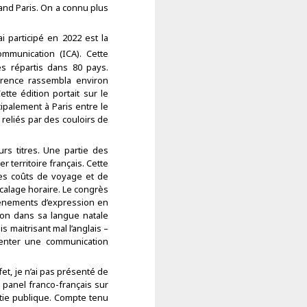
land Paris. On a connu plus
ai participé en 2022 est la
ommunication (ICA). Cette
s répartis dans 80 pays.
érence rassembla environ
tte édition portait sur le
ipalement à Paris entre le
 reliés par des couloirs de
rs titres. Une partie des
er territoire français. Cette
les coûts de voyage et de
décalage horaire. Le congrès
évènements d’expression en
ion dans sa langue natale
maitrisant mal l’anglais –
enter une communication
fet, je n’ai pas présenté de
 panel franco-français sur
atie publique. Compte tenu