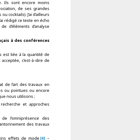
e. Ils sont encore moins
sociation, de ses grandes
 cocktails). J’ai d’ailleurs
J’ai rédigé ce texte en écho
 de d’éléments d’analyse
ançais à des conférences
s est liée à la quantité de
acceptée, c’est-à-dire de
at de l’art des travaux en
es ou pointues ou encore
ue nous utilisons ;
 recherche et approches
 de l’omniprésence des
 cantonnement des travaux
ains effets de mode
–
4