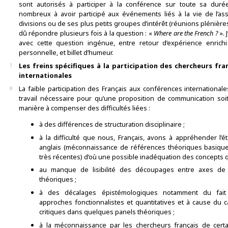
sont autorisés à participer à la conférence sur toute sa duré
nombreux à avoir participé aux événements liés à la vie de l’as
divisions ou de ses plus petits groupes d’intérêt (réunions plénières ou
dû répondre plusieurs fois à la question : «
Where are the French
?
». 
avec cette question ingénue, entre retour d’expérience enrichi
personnelle, et billet d’humeur.
Les freins spécifiques à la participation des chercheurs fr
7
internationale
s
La faible participation des Français aux conférences internationale
8
travail nécessaire pour qu’une proposition de communication soit 
manière à compenser des difficultés liées :
à des différences de structuration disciplinaire ;
à la difficulté que nous, Français, avons à appréhender l’ét
anglais (méconnaissance de références théoriques basiqu
très récentes) d’où une possible inadéquation des concepts q
au manque de lisibilité des découpages entre axes de
théoriques ;
à des décalages épistémologiques notamment du fait
approches fonctionnalistes et quantitatives et à cause du
critiques dans quelques panels théoriques ;
à la méconnaissance par les chercheurs français de cert