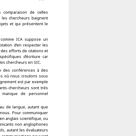
n comparaison de celles
 les chercheurs baignent
jets et qui présentent le
nal comme ICA suppose un
ptation d’en respecter les
des efforts de citations et
écifiques d’écriture car
s des chercheurs en SIC.
nte des conférences à des
es où nous croulons sous
seignement est par exemple
ants-chercheurs sont très
au manque de personnel
eau de langue, autant que
s-nous. Pour communiquer
 en anglais scientifique, ou
municants non anglophones
s, autant les évaluateurs