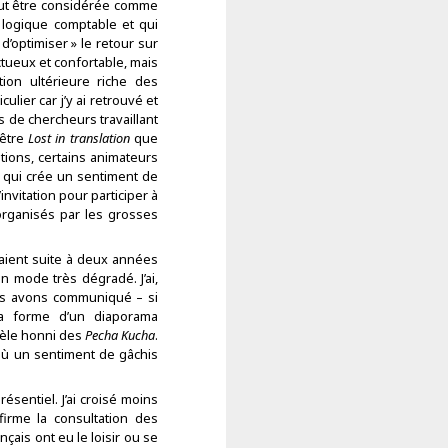
 peut être considérée comme
 logique comptable et qui
d’optimiser » le retour sur
ctueux et confortable, mais
ion ultérieure riche des
ulier car j’y ai retrouvé et
s de chercheurs travaillant
’être
Lost in translation
que
ions, certains animateurs
e qui crée un sentiment de
d’invitation pour participer à
organisés par les grosses
aient suite à deux années
 mode très dégradé. J’ai,
us avons communiqué – si
la forme d’un diaporama
dèle honni des
Pecha Kucha
.
où un sentiment de gâchis
sentiel. J’ai croisé moins
irme la consultation des
ais ont eu le loisir ou se