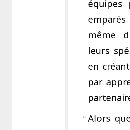
équipes 
emparés 
même de
leurs spé
en créant
par appre
partenai
Alors qu
13