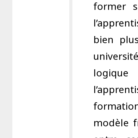
former se
l’apprent
bien plu
universi
logiqu
l’appre
formation
modèle fr