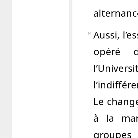
alternanc
Aussi, l’e
10
opéré 
l’Univ
l’indiffé
Le change
à la mar
groupes 