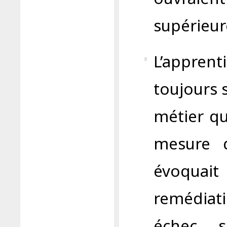
supérieur
L’appren
8
toujours 
métier qu
mesure q
évoquai
remédiati
échec s