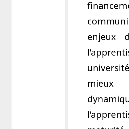
financem
communi
enjeux d
l’appr
universit
mieux 
dynam
l’apprent