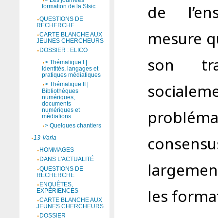
> Les journées
de l’en
formation de la Sfsic
QUESTIONS DE
RECHERCHE
mesure q
CARTE BLANCHE AUX
JEUNES CHERCHEURS
DOSSIER : ELICO
son tr
> Thématique I |
Identités, langages et
pratiques médiatiques
socialem
> Thématique II |
Bibliothèques
numériques,
documents
numériques et
problém
médiations
> Quelques chantiers
consensus
13-Varia
HOMMAGES
DANS L'ACTUALITÉ
largemen
QUESTIONS DE
RECHERCHE
ENQUÊTES,
les forma
EXPÉRIENCES
CARTE BLANCHE AUX
JEUNES CHERCHEURS
DOSSIER