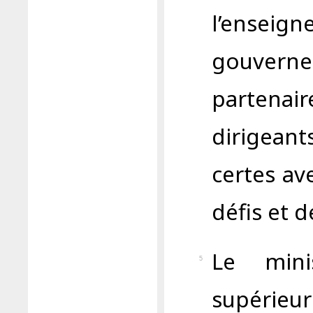
l’enseig
gouvern
partenaire
dirigean
certes av
défis et d
Le mini
5
supérie