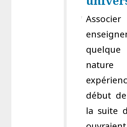
univers
Associ
7
enseign
quelque 
nature 
expérienc
début de
la suite 
ouvraient