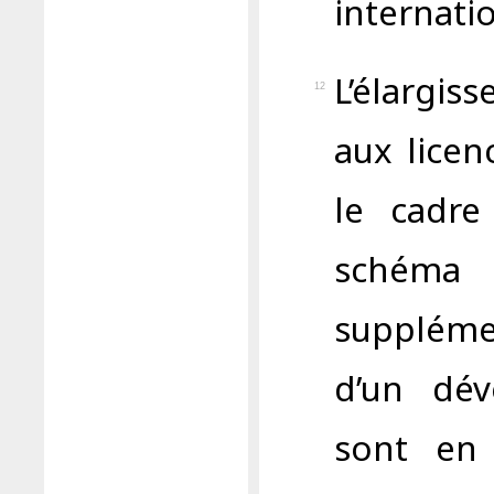
internati
L’élargis
12
aux licen
le cadr
schéma
suppléme
d’un dév
sont en 