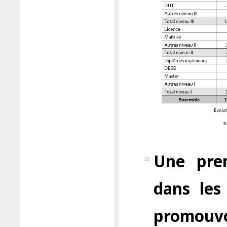
Une prem
15
dans les
promou