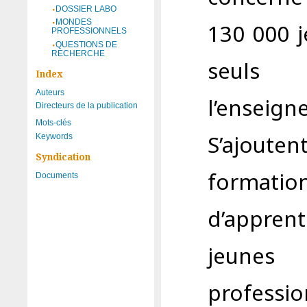
DOSSIER LABO
MONDES
130 000 j
PROFESSIONNELS
QUESTIONS DE
RECHERCHE
seuls
Index
Auteurs
l’enseign
Directeurs de la publication
Mots-clés
S’ajouten
Keywords
Syndication
formati
Documents
d’appren
jeune
professio