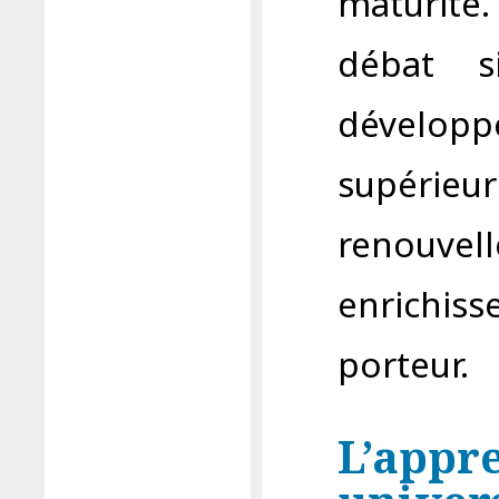
maturit
débat s
développ
supér
renou
enrichiss
porteur.
L’appre