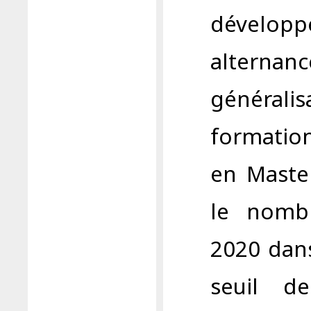
développe
alternan
générali
formatio
en Master
le nombr
2020 dans
seuil d