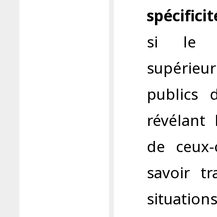
spécifici
si le s
supérieu
publics 
révélant 
de ceux-
savoir t
situati