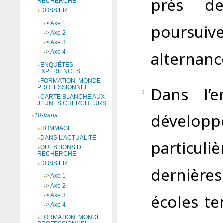
près d
RECHERCHE
DOSSIER
> Axe 1
poursu
> Axe 2
> Axe 3
alternanc
> Axe 4
ENQUÊTES,
EXPÉRIENCES
FORMATION, MONDE
Dans l’e
PROFESSIONNEL
3
CARTE BLANCHE AUX
JEUNES CHERCHEURS
développ
10-Varia
HOMMAGE
DANS L'ACTUALITÉ
particu
QUESTIONS DE
RECHERCHE
DOSSIER
dernière
> Axe 1
> Axe 2
écoles t
> Axe 3
> Axe 4
FORMATION, MONDE