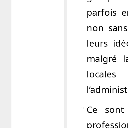
parfois e
non sans 
leurs id
malgré l
locale
l’administ
Ce sont 
11
professi