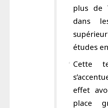
plus de 
dans les
supérie
études en
Cette t
4
s’accent
effet av
place g