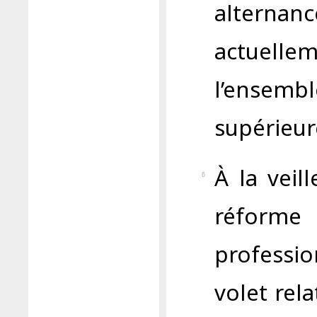
alterna
actuelle
l’ensem
supérieur
À la veil
6
réfor
professi
volet rela