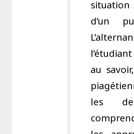
situation
d’un pub
L’alter
l’étudian
au savoir
piagétie
les de
comprendr