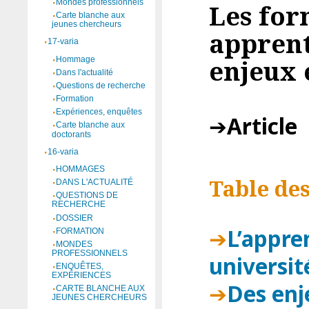
Mondes professionnels
Les for
Carte blanche aux
jeunes chercheurs
apprent
17-varia
enjeux 
Hommage
Dans l'actualité
Questions de recherche
Formation
Expériences, enquêtes
Article
Carte blanche aux
doctorants
16-varia
HOMMAGES
Table de
DANS L'ACTUALITÉ
QUESTIONS DE
RECHERCHE
DOSSIER
L’appre
FORMATION
MONDES
PROFESSIONNELS
université
ENQUÊTES,
EXPÉRIENCES
Des enj
CARTE BLANCHE AUX
JEUNES CHERCHEURS