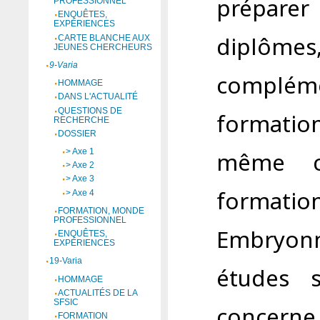
prépare
PROFESSIONNEL
ENQUÊTES,
EXPÉRIENCES
diplôme
CARTE BLANCHE AUX
JEUNES CHERCHEURS
9-Varia
complém
HOMMAGE
DANS L'ACTUALITÉ
QUESTIONS DE
formation
RECHERCHE
DOSSIER
même c
> Axe 1
> Axe 2
> Axe 3
formatio
> Axe 4
FORMATION, MONDE
PROFESSIONNEL
Embryonna
ENQUÊTES,
EXPÉRIENCES
19-Varia
études s
HOMMAGE
ACTUALITÉS DE LA
SFSIC
concerne
FORMATION