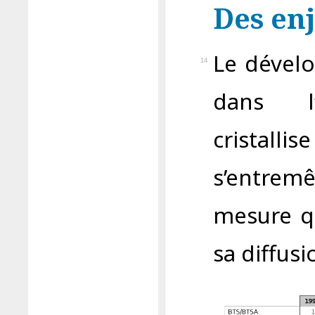
Des en
Le dével
14
dans l’
cristallis
s’entrem
mesure qu
sa diffusi