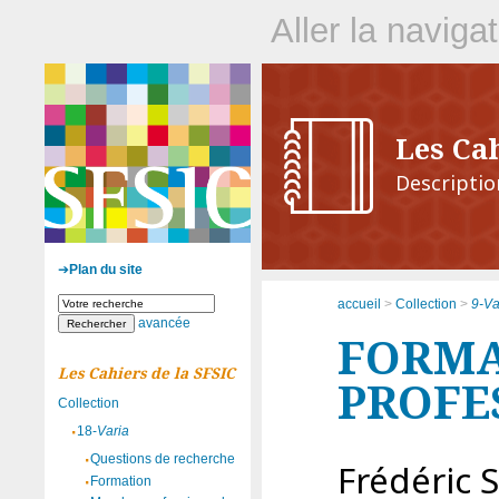
Aller la naviga
Les Cah
Descriptio
Plan du site
accueil
>
Collection
>
9-Va
avancée
FORMA
Les Cahiers de la SFSIC
PROFE
Collection
18-
Varia
Questions de recherche
Frédéric
S
Formation