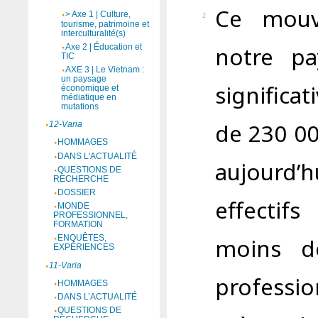
Ce mouv
> Axe 1 | Culture,
2
tourisme, patrimoine et
interculturalité(s)
notre p
Axe 2 | Éducation et
TIC
AXE 3 | Le Vietnam :
un paysage
significa
économique et
médiatique en
mutations
de 230 00
12-Varia
HOMMAGES
DANS L'ACTUALITÉ
aujourd
QUESTIONS DE
RECHERCHE
DOSSIER
effectif
MONDE
PROFESSIONNEL,
FORMATION
moins d
ENQUÊTES,
EXPÉRIENCES
11-Varia
professi
HOMMAGES
DANS L’ACTUALITÉ
QUESTIONS DE