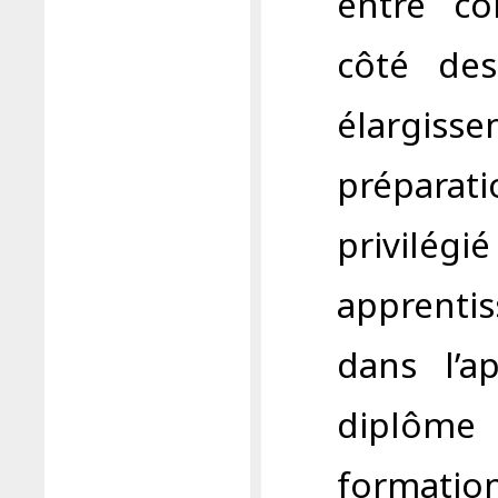
entre co
côté des
élargi
préparati
privilégié
apprent
dans l’a
diplôme
format