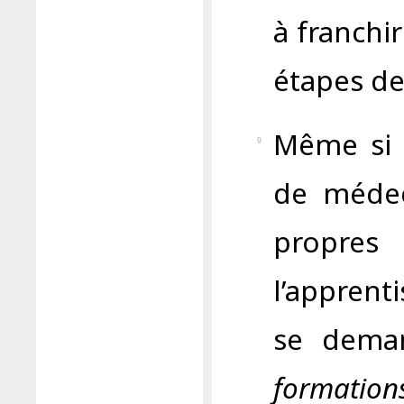
à franchir
étapes de
Même si d
9
de médec
propres 
l’apprent
se deman
formations