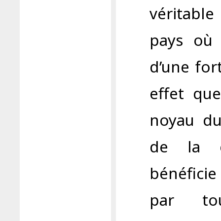
véritabl
pays où l
d’une for
effet qu
noyau du
de la c
bénéficie 
par to